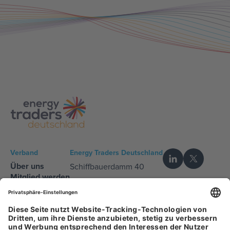
Verband
Energy Traders Deutschland
Über uns
Schiffbauerdamm 40
Mitglied werden
10117 Berlin
Kontakt
Tel:
+49 (0) 30 2655 7824
E-Mail:
de[at]efet.org