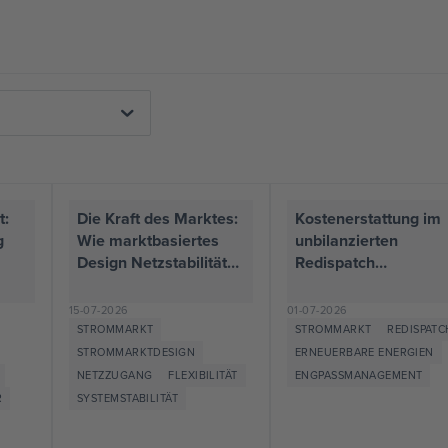
t:
Die Kraft des Marktes:
Kostenerstattung im
g
Wie marktbasiertes
unbilanzierten
Design Netzstabilität
Redispatch
unterstützt
praxistauglich,
investitionsfreundlic
15-07-2026
01-07-2026
iert
und systemeffizient
STROMMARKT
STROMMARKT
REDISPATC
lt
regeln
STROMMARKTDESIGN
ERNEUERBARE ENERGIEN
NETZZUGANG
FLEXIBILITÄT
ENGPASSMANAGEMENT
R
SYSTEMSTABILITÄT