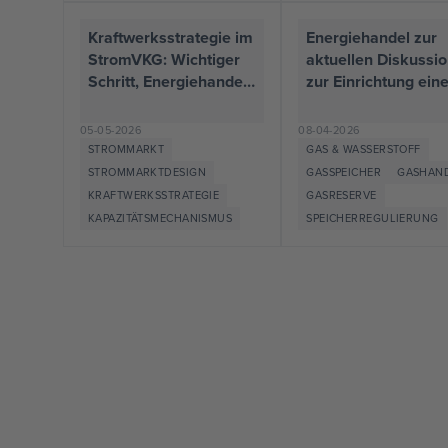
Kraftwerksstrategie im
Energiehandel zur
StromVKG: Wichtiger
aktuellen Diskussi
Schritt, Energiehandel
zur Einrichtung ein
sieht aber noch
strategischen
Nachbesserungsbedar
Speicherreserve G
05-05-2026
08-04-2026
f
STROMMARKT
GAS & WASSERSTOFF
STROMMARKTDESIGN
GASSPEICHER
GASHAN
KRAFTWERKSSTRATEGIE
GASRESERVE
KAPAZITÄTSMECHANISMUS
SPEICHERREGULIERUNG