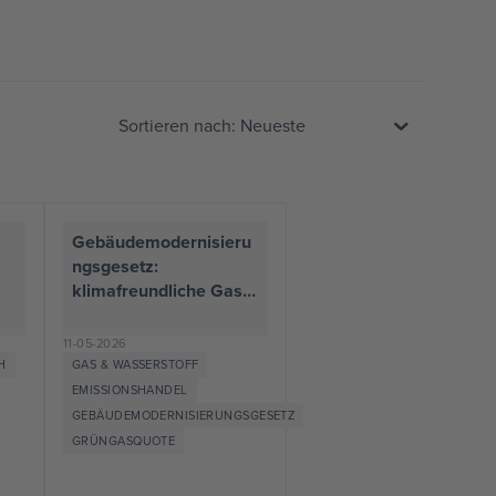
Sortieren nach: Neueste
Gebäudemodernisieru
ngsgesetz:
klimafreundliche Gase
praxistauglich
h
integrieren, mit
11-05-2026
europäischem
H
GAS & WASSERSTOFF
Zertifizierungs- &
EMISSIONSHANDEL
Handelssystem
GEBÄUDEMODERNISIERUNGSGESETZ
marktreif machen
GRÜNGASQUOTE