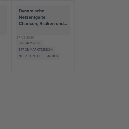
Dynamische
Netzentgelte:
Chancen, Risiken und
der Bedarf an
datenbasierter Kosten-
27-02-2026
en
Nutzen-Analyse
STROMMARKT
STROMMARKTDESIGN
NETZENTGELTE
AGNES