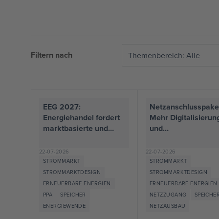
Filtern nach
Themenbereich: Alle
EEG 2027:
Netzanschlusspake
Energiehandel fordert
Mehr Digitalisierun
marktbasierte und
und
investitionsfreundliche
Planungssicherheit
re Ausgestaltung der
gefordert –
22-07-2026
22-07-2026
Reform
Energiehandel kritis
STROMMARKT
STROMMARKT
Redispatch-Vorbeha
STROMMARKTDESIGN
STROMMARKTDESIGN
und unklare FCAs
ERNEUERBARE ENERGIEN
ERNEUERBARE ENERGIEN
PPA
SPEICHER
NETZZUGANG
SPEICHE
ENERGIEWENDE
NETZAUSBAU