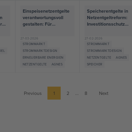
Einspeisenetzentgelte
Speicherentgelte in
on
verantwortungsvoll
Netzentgeltreform:
er
gestalten: Für
Investitionsschutz
Transparenz,
stärken,
as
Investitionssicherheit
Nutzungspotenziale
27-03-2026
27-02-2026
und Marktstabilität
von Speichern erhalt
STROMMARKT
STROMMARKT
DEL
STROMMARKTDESIGN
STROMMARKTDESIGN
ERNEUERBARE ENERGIEN
NETZENTGELTE
AGNES
NETZENTGELTE
AGNES
SPEICHER
Previous
1
2
...
8
Next